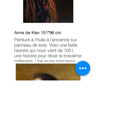
Anne de Kiev 151*96 cm
Peinture à l’huile à l’ancienne sur
panneau de bois. Voici une belle
histoire qui nous vient de 1051,
une histoire pour rêver le troisième
millénaire. Une jeune princesse
quitte la Rus’ de Kiev pour
épouser Henri, roi des Francs. De
Kiev à Reims, en passant par
Cracovie, Prague, Mainz,
Luxembourg et Arlon, elle trace un
merveilleux trait d’union entre
Orient et Occident, de l’Atlantique
à la Volga. À Arlon, près de mon
atelier, je croise une statue de
bronze et j’entends son murmure.
Je choisis alors de peindre Anne,
non pas en majesté, mais telle une
jeune fille déracinée, fragile et