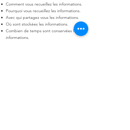
Comment vous recueillez les informations.
Pourquoi vous recueillez les informations.
Avec qui partagez vous les informations.
Où sont stockées les informations.
Combien de temps sont conservées les
informations.
Comment vous protégez les informations.
Modifications ou mises à jour de la Politique
de confidentialité.
Cliquez ici
pour des informations plus
détaillées sur comment formuler votre
politique de confidentialité.
©Sophie Pirot